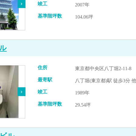
竣工
2007年
基準階坪数
104.06坪
ル
住所
東京都中央区八丁堀2-11-8
最寄駅
八丁堀(東京都)駅 徒歩3分 
竣工
1989年
基準階坪数
29.54坪
ビル