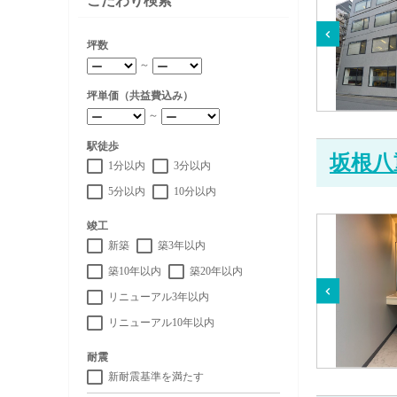
こだわり検索
坪数
～
坪単価（共益費込み）
～
駅徒歩
坂根八
1分以内
3分以内
5分以内
10分以内
竣工
新築
築3年以内
築10年以内
築20年以内
リニューアル3年以内
リニューアル10年以内
耐震
新耐震基準を満たす