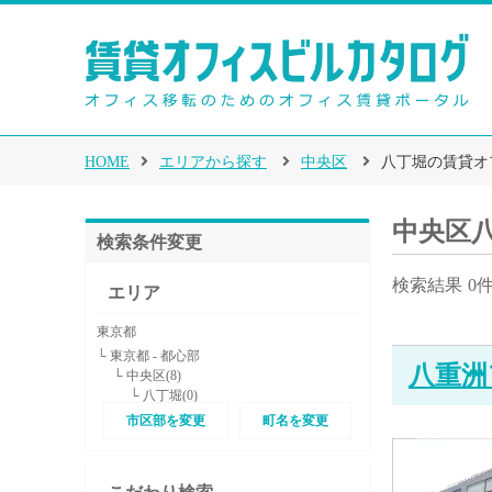
HOME
エリアから探す
中央区
八丁堀の賃貸オ
中央区
検索条件変更
検索結果
0
エリア
東京都
└ 東京都 - 都心部
八重洲
└ 中央区(8)
└ 八丁堀(0)
市区部を変更
町名を変更