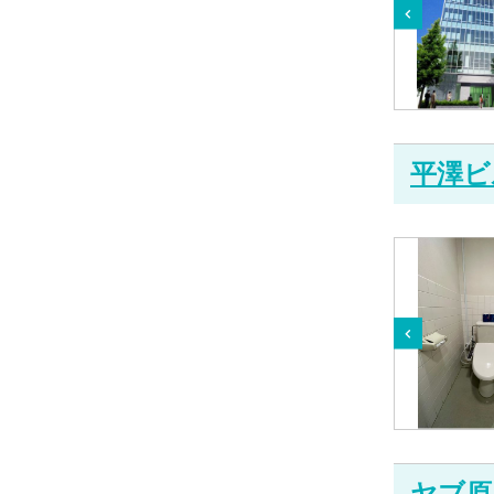
平澤ビ
ヤブ原