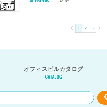
基準階坪数
32.9坪
1
2
3
オフィスビルカタログ
CATALOG