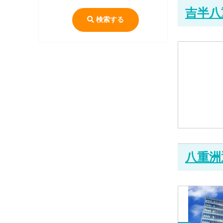
吉半八
検索する
八重洲