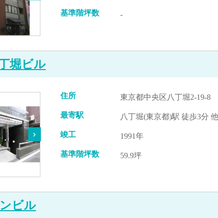
基準階坪数
-
丁堀ビル
住所
東京都中央区八丁堀2-19-8
最寄駅
八丁堀(東京都)駅 徒歩3分 
竣工
1991年
基準階坪数
59.9坪
ンビル