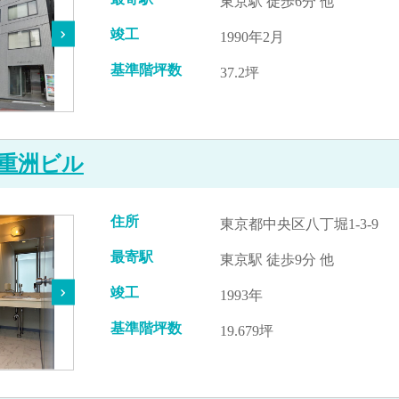
東京駅 徒歩6分 他
竣工
1990年2月
基準階坪数
37.2坪
重洲ビル
住所
東京都中央区八丁堀1-3-9
最寄駅
東京駅 徒歩9分 他
竣工
1993年
基準階坪数
19.679坪