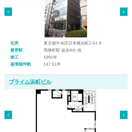
住所
東京都中央区日本橋浜町2-61-9
最寄駅
馬喰町駅 徒歩8分 他
竣工
1991年
基準階坪数
147.51坪
プライム浜町ビル