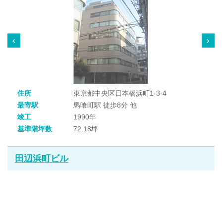
住所
東京都中央区日本橋浜町1-3-4
最寄駅
馬喰町駅 徒歩8分 他
竣工
1990年
基準階坪数
72.18坪
田辺浜町ビル