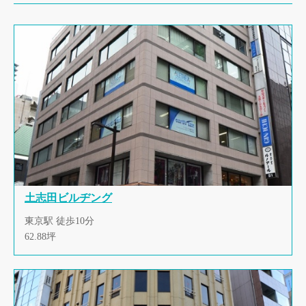
土志田ビルヂング
東京駅 徒歩10分
62.88坪