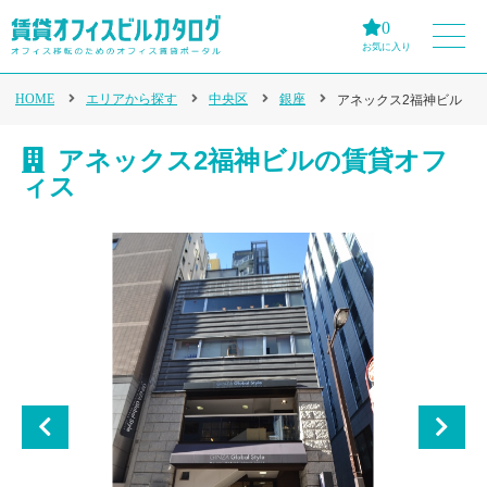
0
お気に入り
HOME
エリアから探す
中央区
銀座
アネックス2福神ビル
アネックス2福神ビルの賃貸オフ
ィス