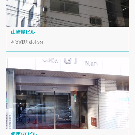
山崎屋ビル
有楽町駅 徒歩9分
銀座GTビル