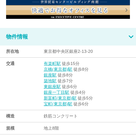
物件情報
所在地
東京都中央区銀座2-13-20
交通
徒歩15分
有楽町駅
徒歩8分
京橋(東京都)駅
徒歩8分
銀座駅
徒歩7分
築地駅
徒歩6分
東銀座駅
徒歩4分
銀座一丁目駅
徒歩5分
新富町(東京都)駅
徒歩6分
宝町(東京都)駅
構造
鉄筋コンクリート
規模
地上8階