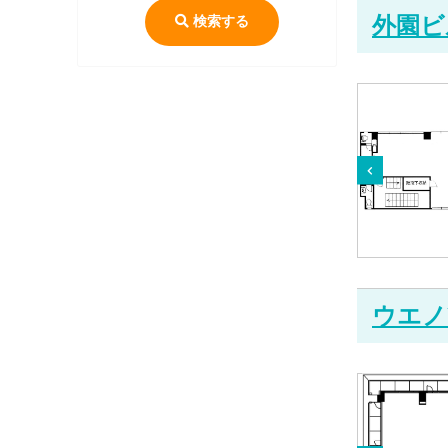
検索する
外園ビ
ウエノ