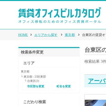
HOME
エリアから探す
東京都
台東区の賃貸オ
台東区
検索条件変更
検索結果
3
エリア
東京都
└ 東京都 - 23区東部
アーバ
└ 台東区(3)
市区部を変更
町名を変更
こだわり検索