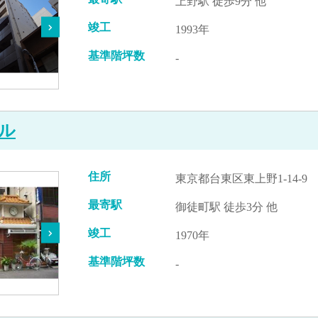
上野駅 徒歩9分 他
竣工
1993年
基準階坪数
-
ル
住所
東京都台東区東上野1-14-9
最寄駅
御徒町駅 徒歩3分 他
竣工
1970年
基準階坪数
-