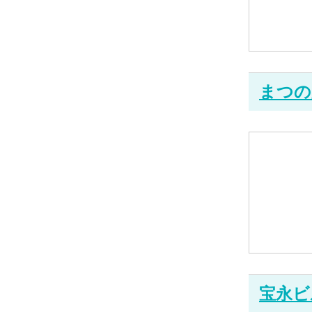
まつの
宝永ビ