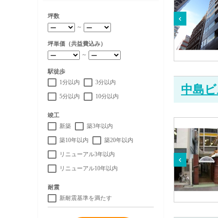
坪数
～
坪単価（共益費込み）
～
駅徒歩
1分以内
3分以内
中島ビ
5分以内
10分以内
竣工
新築
築3年以内
築10年以内
築20年以内
リニューアル3年以内
リニューアル10年以内
耐震
新耐震基準を満たす