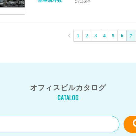
基準階坪数
57.35坪
1
2
3
4
5
6
7
オフィスビルカタログ
CATALOG