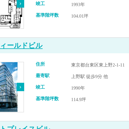
竣工
1993年
基準階坪数
104.01坪
ィールドビル
住所
東京都台東区東上野2-1-11
最寄駅
上野駅 徒歩9分 他
竣工
1990年
基準階坪数
114.9坪
トプレイスビル