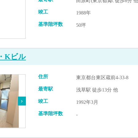
田原町(東京都)駅 徒歩8分 
竣工
1988年
基準階坪数
50坪
・Kビル
住所
東京都台東区蔵前4-33-8
最寄駅
浅草駅 徒歩13分 他
竣工
1992年3月
基準階坪数
-