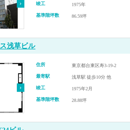
竣工
1975年
基準階坪数
86.59坪
ス浅草ビル
住所
東京都台東区寿3-19-2
最寄駅
浅草駅 徒歩10分 他
竣工
1975年2月
基準階坪数
28.88坪
X24ビル