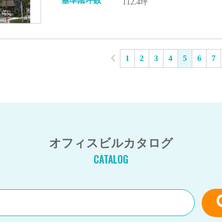
基準階坪数
112.4坪
1
2
3
4
5
6
7
オフィスビルカタログ
CATALOG