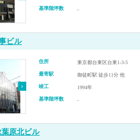
基準階坪数
-
事ビル
住所
東京都台東区台東1-3-5
最寄駅
御徒町駅 徒歩11分 他
竣工
1994年
基準階坪数
-
秋葉原北ビル