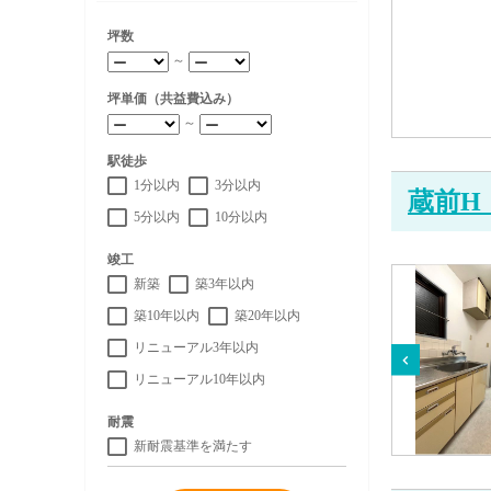
坪数
～
坪単価（共益費込み）
～
駅徒歩
1分以内
3分以内
蔵前H
5分以内
10分以内
竣工
新築
築3年以内
築10年以内
築20年以内
リニューアル3年以内
リニューアル10年以内
耐震
新耐震基準を満たす