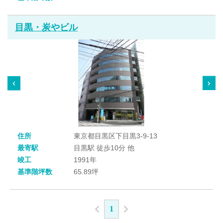
目黒・炭やビル
住所
東京都目黒区下目黒3-9-13
最寄駅
目黒駅 徒歩10分 他
竣工
1991年
基準階坪数
65.89坪
1