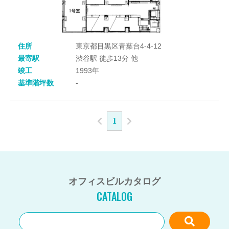
住所
東京都目黒区青葉台4-4-12
最寄駅
渋谷駅 徒歩13分 他
竣工
1993年
基準階坪数
-
1
オフィスビルカタログ
CATALOG