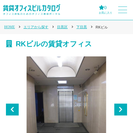
0
お気に入り
HOME
エリアから探す
目黒区
下目黒
RKビル
RKビルの賃貸オフィス