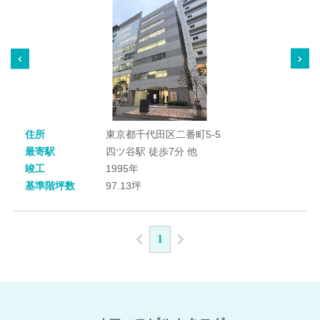
住所
東京都千代田区二番町5-5
最寄駅
四ツ谷駅 徒歩7分 他
竣工
1995年
基準階坪数
97.13坪
1