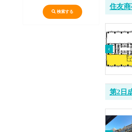
住友商
検索する
第2日