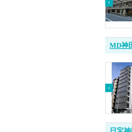
MD神
日宝神