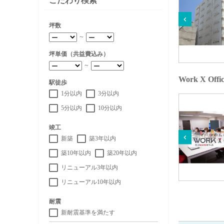
こだわり検索
坪数
～
坪単価（共益費込み）
～
Work X O
駅徒歩
1分以内
3分以内
5分以内
10分以内
竣工
新築
築3年以内
築10年以内
築20年以内
リニューアル3年以内
リニューアル10年以内
耐震
新耐震基準を満たす