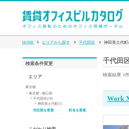
HOME
エリアから探す
千代田区
神田美土代町
千代田
検索条件変更
検索結果
1
エリア
東京都
└ 東京都 - 都心部
Work
└ 千代田区(18)
└ 神田美土代町(1)
市区部を変更
町名を変更