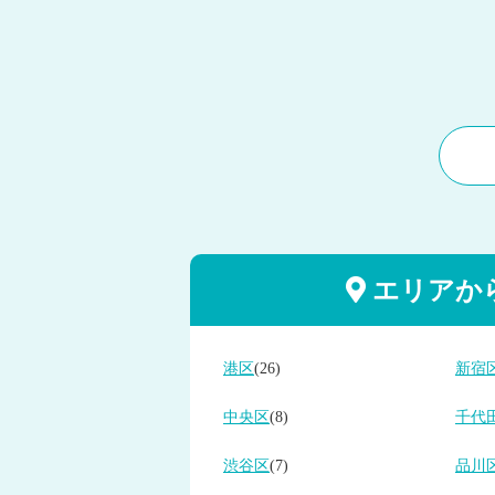
エリアか
港区
(26)
新宿
中央区
(8)
千代
渋谷区
(7)
品川