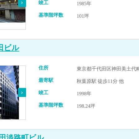
竣工
1985年
基準階坪数
101坪
田ビル
住所
東京都千代田区神田美土代町9
最寄駅
秋葉原駅 徒歩11分 他
竣工
1998年
基準階坪数
198.24坪
田淡路町ビル