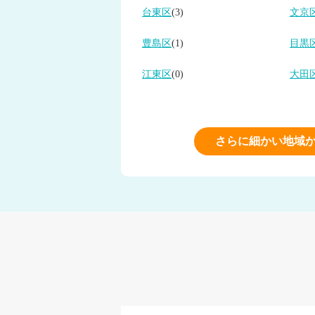
台東区
(3)
文京
豊島区
(1)
目黒
江東区
(0)
大田
さらに細かい地域か