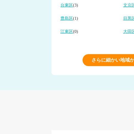
台東区
(3)
文京
豊島区
(1)
目黒
江東区
(0)
大田
さらに細かい地域か