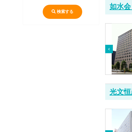
如水会
検索する
光文恒