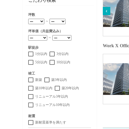
こだわり検索
坪数
～
坪単価（共益費込み）
～
Work X 
駅徒歩
1分以内
3分以内
5分以内
10分以内
竣工
新築
築3年以内
築10年以内
築20年以内
リニューアル3年以内
リニューアル10年以内
耐震
新耐震基準を満たす