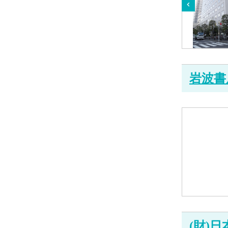
岩波書
(財)