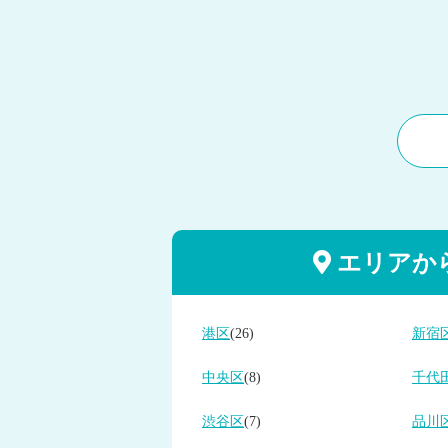
エリアか
港区
(26)
新宿
中央区
(8)
千代
渋谷区
(7)
品川