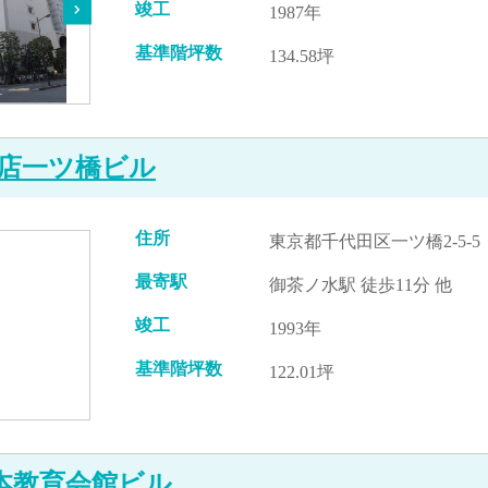
竣工
1987年
基準階坪数
134.58坪
店一ツ橋ビル
住所
東京都千代田区一ツ橋2-5-5
最寄駅
御茶ノ水駅 徒歩11分 他
竣工
1993年
基準階坪数
122.01坪
日本教育会館ビル