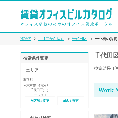
HOME
エリアから探す
千代田区
一ツ橋の賃貸
千代田
検索条件変更
検索結果
1
エリア
東京都
└ 東京都 - 都心部
Work
└ 千代田区(18)
└ 一ツ橋(1)
市区部を変更
町名を変更