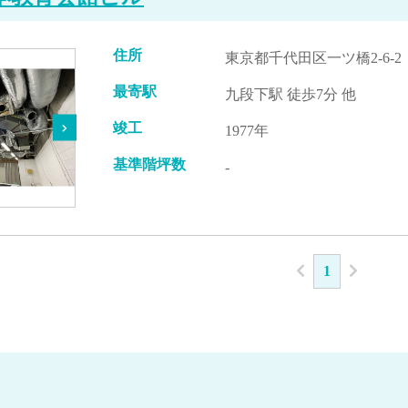
住所
東京都千代田区一ツ橋2-6-2
最寄駅
九段下駅 徒歩7分 他
竣工
1977年
基準階坪数
-
1