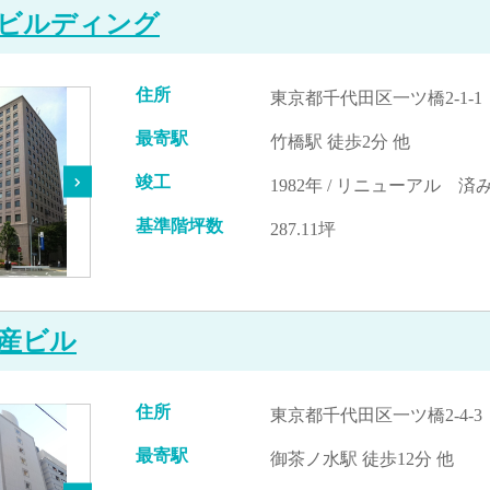
ビルディング
住所
東京都千代田区一ツ橋2-1-1
最寄駅
竹橋駅 徒歩2分 他
竣工
1982年 / リニューアル 済み
基準階坪数
287.11坪
産ビル
住所
東京都千代田区一ツ橋2-4-3
最寄駅
御茶ノ水駅 徒歩12分 他