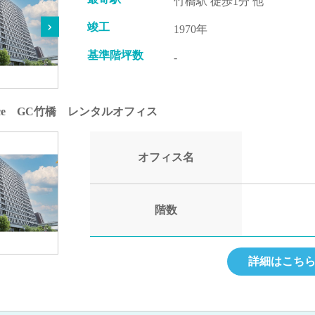
竹橋駅 徒歩1分 他
竣工
1970年
基準階坪数
-
Office GC竹橋 レンタルオフィス
オフィス名
階数
詳細はこち