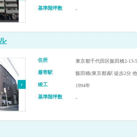
基準階坪数
-
ル
住所
東京都千代田区飯田橋2-13-
最寄駅
飯田橋(東京都)駅 徒歩2分 
竣工
1994年
基準階坪数
-