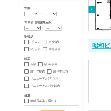
坪数
～
坪単価（共益費込み）
～
駅徒歩
1分以内
3分以内
昭和ビ
5分以内
10分以内
竣工
新築
築3年以内
築10年以内
築20年以内
リニューアル3年以内
リニューアル10年以内
耐震
新耐震基準を満たす