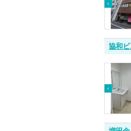
協和ビ
増田金