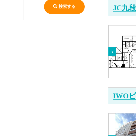
検索する
JC九
IWO