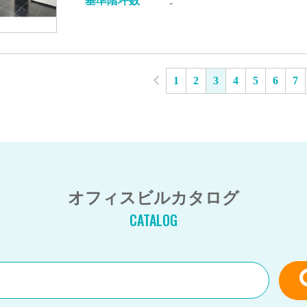
基準階坪数
-
1
2
3
4
5
6
7
オフィスビルカタログ
CATALOG