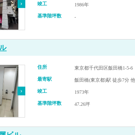
竣工
1986年
基準階坪数
-
ル
住所
東京都千代田区飯田橋1-5-6
最寄駅
飯田橋(東京都)駅 徒歩7分 
竣工
1973年
基準階坪数
47.26坪
属ビル