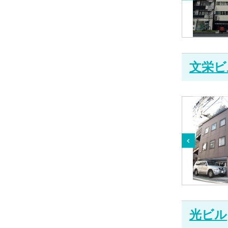
文栄ビ
光ビル