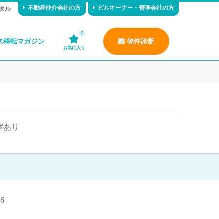
不動産仲介会社の方
ビルオーナー・管理会社の方
タル
0
ス移転マガジン
物件診断
お気に入り
室あり
6