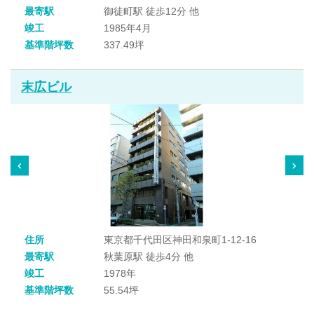
最寄駅
御徒町駅 徒歩12分 他
竣工
1985年4月
基準階坪数
337.49坪
末広ビル
住所
東京都千代田区神田和泉町1-12-16
最寄駅
秋葉原駅 徒歩4分 他
竣工
1978年
基準階坪数
55.54坪