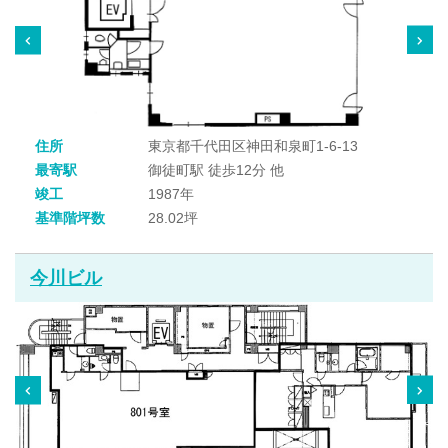
住所
東京都千代田区神田和泉町1-6-13
最寄駅
御徒町駅 徒歩12分 他
竣工
1987年
基準階坪数
28.02坪
今川ビル