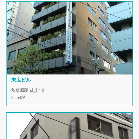
末広ビル
秋葉原駅 徒歩4分
55.54坪