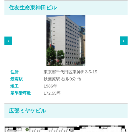
住友生命東神田ビル
住所
東京都千代田区東神田2-5-15
最寄駅
秋葉原駅 徒歩9分 他
竣工
1986年
基準階坪数
172.55坪
広部ミヤケビル