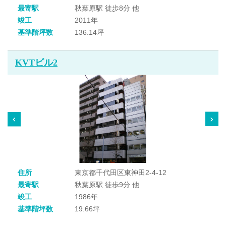
最寄駅
秋葉原駅 徒歩8分 他
竣工
2011年
基準階坪数
136.14坪
KVTビル2
住所
東京都千代田区東神田2-4-12
最寄駅
秋葉原駅 徒歩9分 他
竣工
1986年
基準階坪数
19.66坪