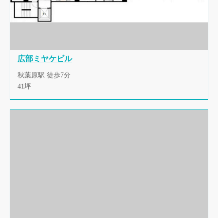
広部ミヤケビル
秋葉原駅 徒歩7分
41坪