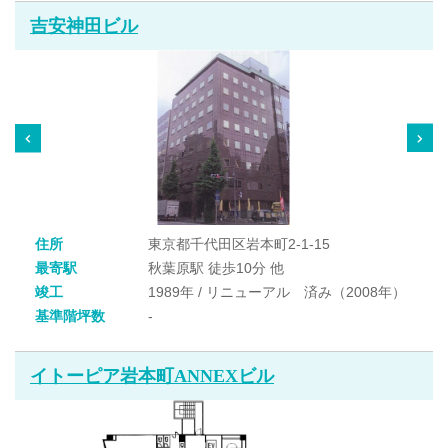
吉安神田ビル
住所
東京都千代田区岩本町2-1-15
最寄駅
秋葉原駅 徒歩10分 他
竣工
1989年 / リニューアル 済み（2008年）
基準階坪数
-
イトーピア岩本町ANNEXビル