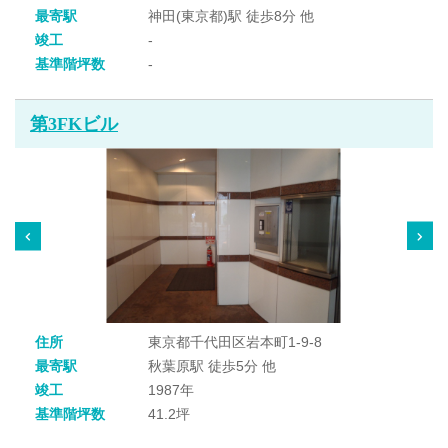
最寄駅
神田(東京都)駅 徒歩8分 他
竣工
-
基準階坪数
-
第3FKビル
住所
東京都千代田区岩本町1-9-8
最寄駅
秋葉原駅 徒歩5分 他
竣工
1987年
基準階坪数
41.2坪