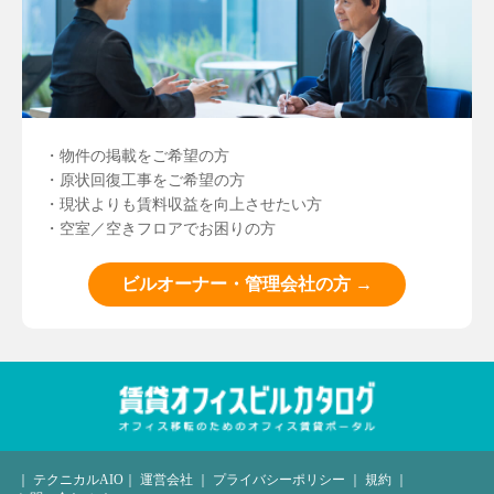
・物件の掲載をご希望の方
・原状回復工事をご希望の方
・現状よりも賃料収益を向上させたい方
・空室／空きフロアでお困りの方
ビルオーナー・管理会社の方 →
｜
テクニカルAIO
｜
運営会社
｜
プライバシーポリシー
｜
規約
｜