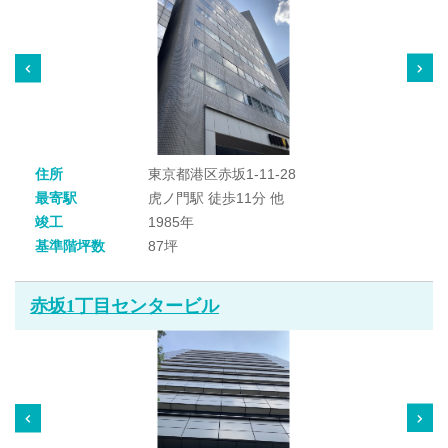
住所
東京都港区赤坂1-11-28
最寄駅
虎ノ門駅 徒歩11分 他
竣工
1985年
基準階坪数
87坪
赤坂1丁目センタービル