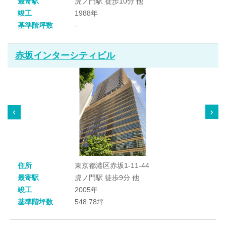
最寄駅
虎ノ門駅 徒歩10分 他
竣工
1988年
基準階坪数
-
赤坂インターシティビル
住所
東京都港区赤坂1-11-44
最寄駅
虎ノ門駅 徒歩9分 他
竣工
2005年
基準階坪数
548.78坪