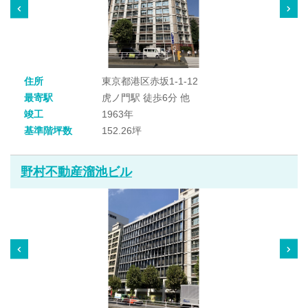
住所
東京都港区赤坂1-1-12
最寄駅
虎ノ門駅 徒歩6分 他
竣工
1963年
基準階坪数
152.26坪
野村不動産溜池ビル