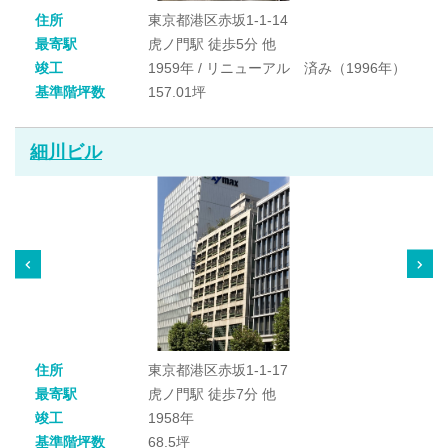
住所
東京都港区赤坂1-1-14
最寄駅
虎ノ門駅 徒歩5分 他
竣工
1959年 / リニューアル 済み（1996年）
基準階坪数
157.01坪
細川ビル
住所
東京都港区赤坂1-1-17
最寄駅
虎ノ門駅 徒歩7分 他
竣工
1958年
基準階坪数
68.5坪