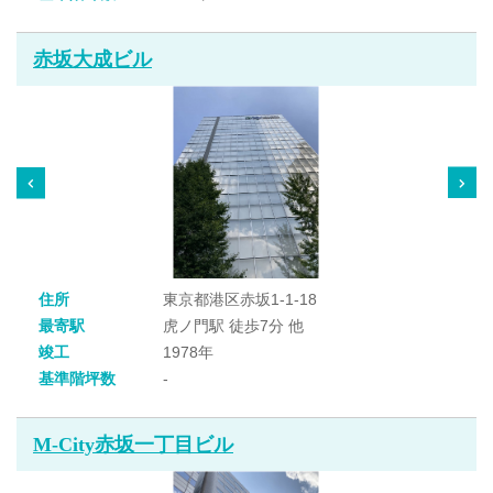
赤坂大成ビル
住所
東京都港区赤坂1-1-18
最寄駅
虎ノ門駅 徒歩7分 他
竣工
1978年
基準階坪数
-
M-City赤坂一丁目ビル