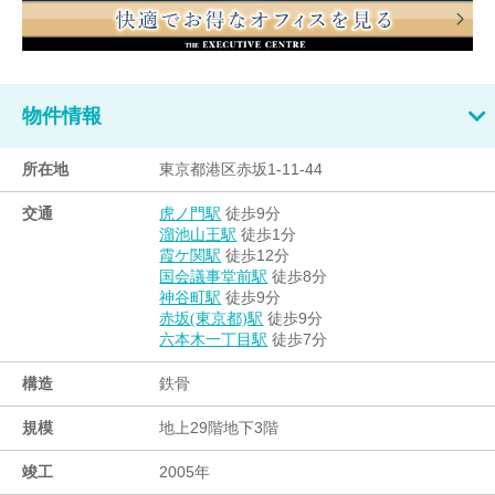
物件情報
所在地
東京都港区赤坂1-11-44
交通
徒歩9分
虎ノ門駅
徒歩1分
溜池山王駅
徒歩12分
霞ケ関駅
徒歩8分
国会議事堂前駅
徒歩9分
神谷町駅
徒歩9分
赤坂(東京都)駅
徒歩7分
六本木一丁目駅
構造
鉄骨
規模
地上29階地下3階
竣工
2005年