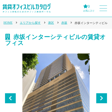
0
お気に入り
HOME
エリアから探す
港区
赤坂
赤坂インターシティビル
赤坂インターシティビルの賃貸オ
フィス