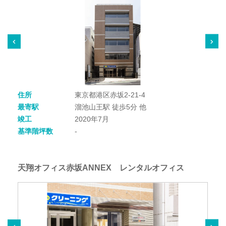
住所
東京都港区赤坂2-21-4
最寄駅
溜池山王駅 徒歩5分 他
竣工
2020年7月
基準階坪数
-
天翔オフィス赤坂ANNEX レンタルオフィス