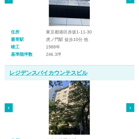
住所
東京都港区赤坂1-11-30
最寄駅
虎ノ門駅 徒歩10分 他
竣工
1988年
基準階坪数
246.3坪
レジデンスバイカウンテスビル