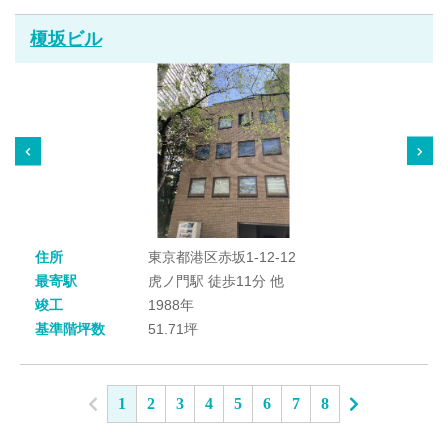
榎坂ビル
住所
東京都港区赤坂1-12-12
最寄駅
虎ノ門駅 徒歩11分 他
竣工
1988年
基準階坪数
51.71坪
1
2
3
4
5
6
7
8