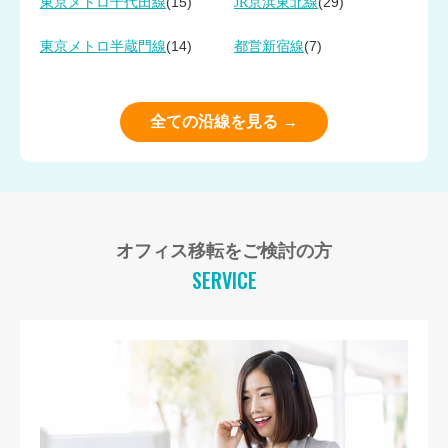
(15)
(29)
東京メトロ千代田線
JR京浜東北線
(14)
(7)
東京メトロ半蔵門線
都営新宿線
全ての沿線を見る →
オフィス移転をご検討の方
SERVICE