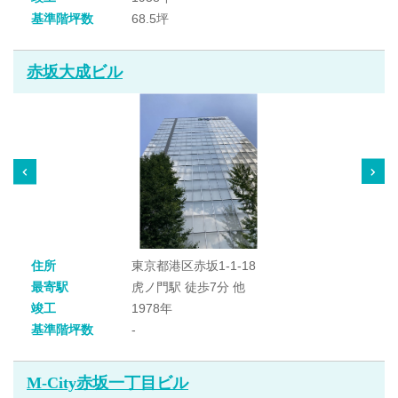
基準階坪数
68.5坪
赤坂大成ビル
住所
東京都港区赤坂1-1-18
最寄駅
虎ノ門駅 徒歩7分 他
竣工
1978年
基準階坪数
-
M-City赤坂一丁目ビル