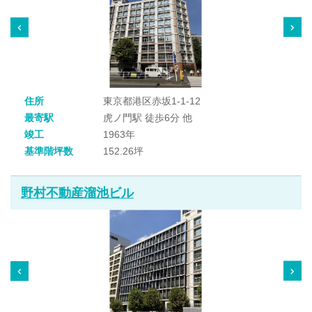
住所
東京都港区赤坂1-1-12
最寄駅
虎ノ門駅 徒歩6分 他
竣工
1963年
基準階坪数
152.26坪
野村不動産溜池ビル