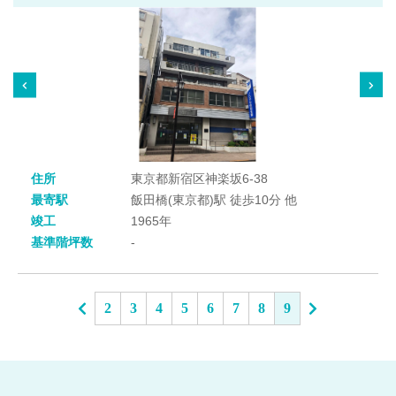
住所
東京都新宿区神楽坂6-38
最寄駅
飯田橋(東京都)駅 徒歩10分 他
竣工
1965年
基準階坪数
-
2
3
4
5
6
7
8
9