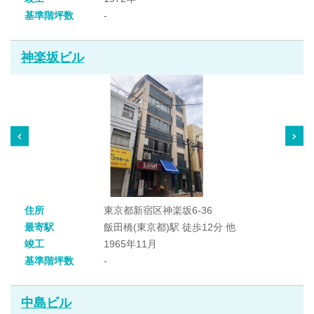
基準階坪数
-
神楽坂ビル
住所
東京都新宿区神楽坂6-36
最寄駅
飯田橋(東京都)駅 徒歩12分 他
竣工
1965年11月
基準階坪数
-
中島ビル