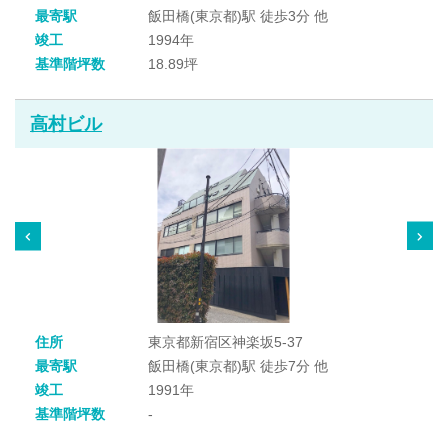
最寄駅
飯田橋(東京都)駅 徒歩3分 他
竣工
1994年
基準階坪数
18.89坪
高村ビル
住所
東京都新宿区神楽坂5-37
最寄駅
飯田橋(東京都)駅 徒歩7分 他
竣工
1991年
基準階坪数
-