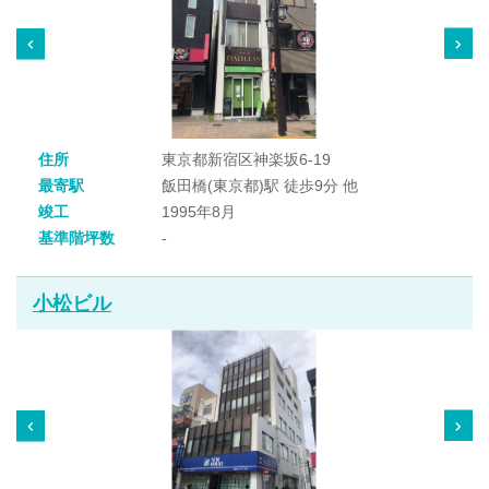
住所
東京都新宿区神楽坂6-19
最寄駅
飯田橋(東京都)駅 徒歩9分 他
竣工
1995年8月
基準階坪数
-
小松ビル