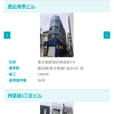
恵比寿亭ビル
住所
東京都新宿区神楽坂5-8
最寄駅
飯田橋(東京都)駅 徒歩5分 他
竣工
1989年
基準階坪数
36坪
神楽坂6丁目ビル