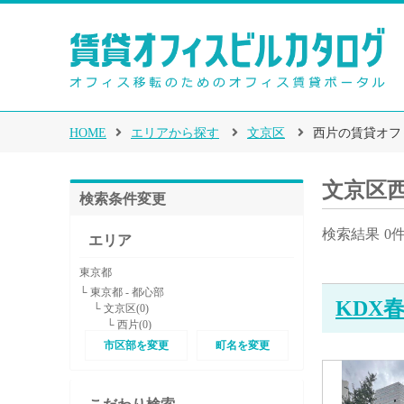
HOME
エリアから探す
文京区
西片の賃貸オフ
文京区
検索条件変更
検索結果
0
エリア
東京都
└ 東京都 - 都心部
KDX
└ 文京区(0)
└ 西片(0)
市区部を変更
町名を変更