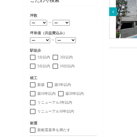
こだわり検索
坪数
～
坪単価（共益費込み）
～
駅徒歩
1分以内
3分以内
5分以内
10分以内
竣工
新築
築3年以内
築10年以内
築20年以内
リニューアル3年以内
リニューアル10年以内
耐震
新耐震基準を満たす