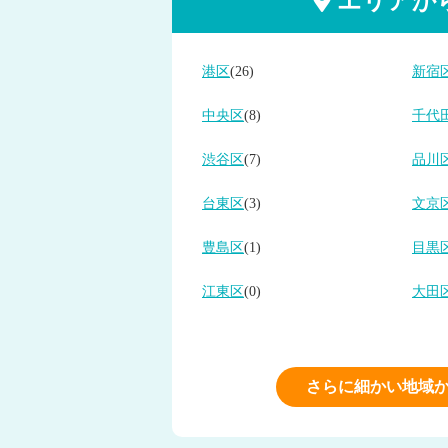
エリアか
港区
(26)
新宿
中央区
(8)
千代
渋谷区
(7)
品川
台東区
(3)
文京
豊島区
(1)
目黒
江東区
(0)
大田
さらに細かい地域か