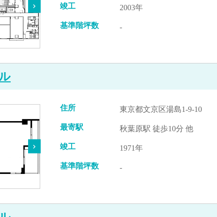
竣工
2003年
基準階坪数
-
ル
住所
東京都文京区湯島1-9-10
最寄駅
秋葉原駅 徒歩10分 他
竣工
1971年
基準階坪数
-
ル