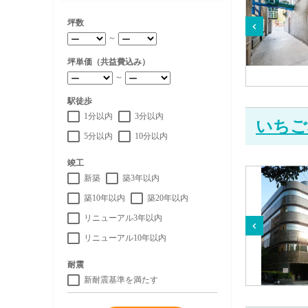
坪数
～
坪単価（共益費込み）
～
駅徒歩
1分以内
3分以内
いちご
5分以内
10分以内
竣工
新築
築3年以内
築10年以内
築20年以内
リニューアル3年以内
リニューアル10年以内
耐震
新耐震基準を満たす