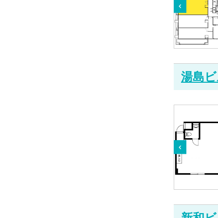
湯島ビ
新和ビ