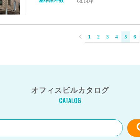
基準階坪数
68.14坪
1
2
3
4
5
6
オフィスビルカタログ
CATALOG