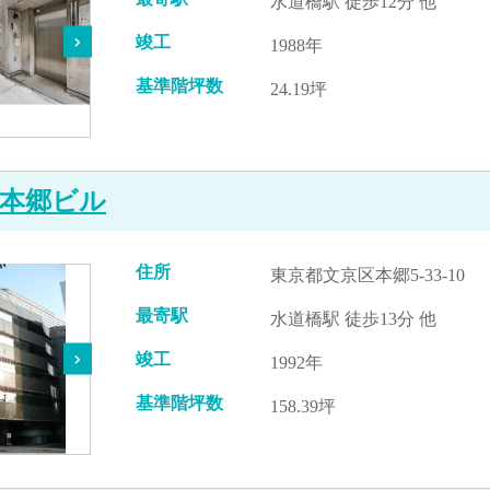
水道橋駅 徒歩12分 他
竣工
1988年
基準階坪数
24.19坪
本郷ビル
住所
東京都文京区本郷5-33-10
最寄駅
水道橋駅 徒歩13分 他
竣工
1992年
基準階坪数
158.39坪