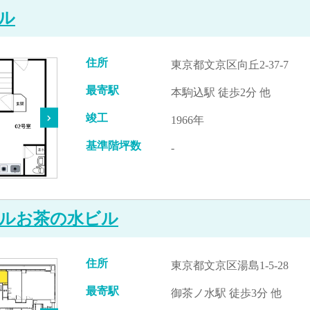
ル
住所
東京都文京区向丘2-37-7
最寄駅
本駒込駅 徒歩2分 他
竣工
1966年
基準階坪数
-
ルお茶の水ビル
住所
東京都文京区湯島1-5-28
最寄駅
御茶ノ水駅 徒歩3分 他