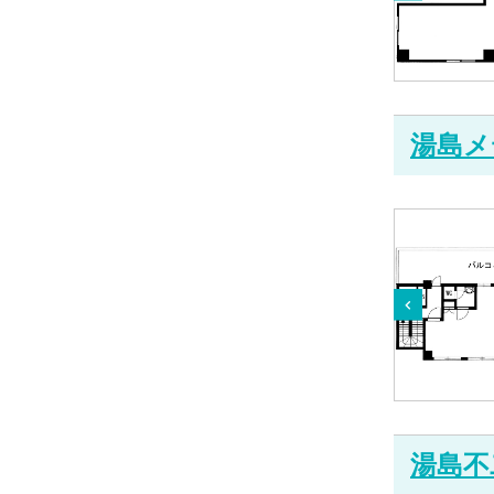
湯島メ
湯島不