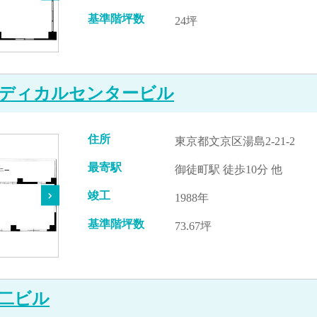
基準階坪数
24坪
ディカルセンタービル
住所
東京都文京区湯島2-21-2
最寄駅
御徒町駅 徒歩10分 他
竣工
1988年
基準階坪数
73.67坪
二ビル