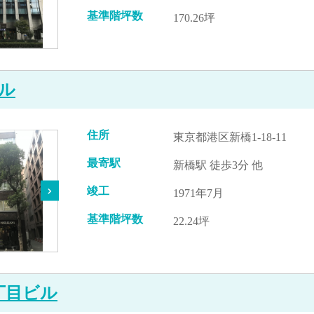
基準階坪数
170.26坪
ル
住所
東京都港区新橋1-18-11
最寄駅
新橋駅 徒歩3分 他
竣工
1971年7月
基準階坪数
22.24坪
丁目ビル