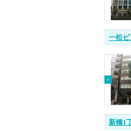
一松ビ
新橋1