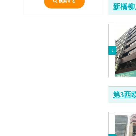
検索する
新橋柳
第3西