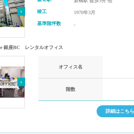
新橋駅 徒歩5分 他
竣工
1970年3月
基準階坪数
-
ffice 銀座BC レンタルオフィス
オフィス名
階数
詳細はこち