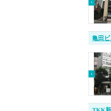
亀田ビ
TKK