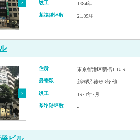
竣工
1984年
基準階坪数
21.85坪
ル
住所
東京都港区新橋1-16-9
最寄駅
新橋駅 徒歩3分 他
竣工
1973年7月
基準階坪数
-
新橋ビル