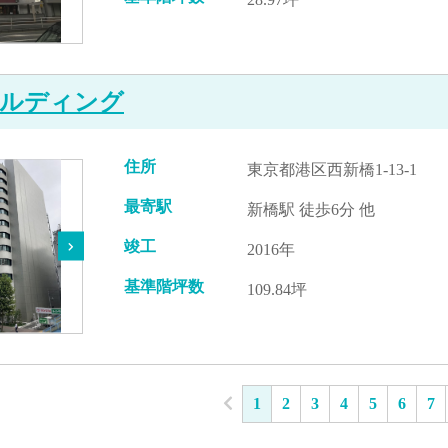
ビルディング
住所
東京都港区西新橋1-13-1
最寄駅
新橋駅 徒歩6分 他
竣工
2016年
基準階坪数
109.84坪
1
2
3
4
5
6
7