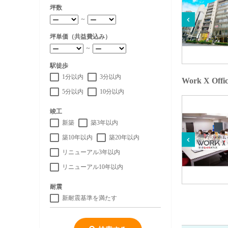
坪数
～
坪単価（共益費込み）
～
駅徒歩
1分以内
3分以内
Work X O
5分以内
10分以内
竣工
新築
築3年以内
築10年以内
築20年以内
リニューアル3年以内
リニューアル10年以内
耐震
新耐震基準を満たす