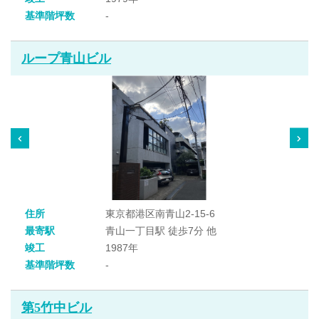
基準階坪数
-
ループ青山ビル
住所
東京都港区南青山2-15-6
最寄駅
青山一丁目駅 徒歩7分 他
竣工
1987年
基準階坪数
-
第5竹中ビル