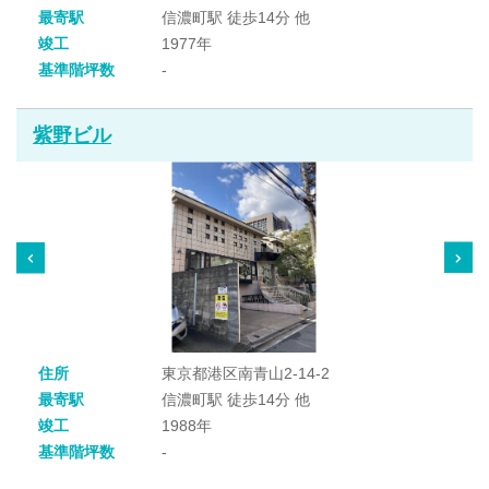
最寄駅
信濃町駅 徒歩14分 他
竣工
1977年
基準階坪数
-
紫野ビル
住所
東京都港区南青山2-14-2
最寄駅
信濃町駅 徒歩14分 他
竣工
1988年
基準階坪数
-