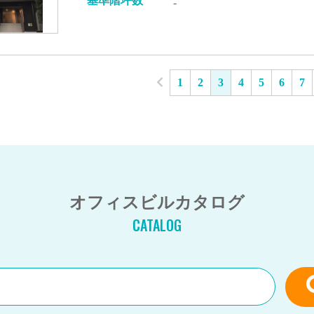
基準階坪数
-
1
2
3
4
5
6
7
オフィスビルカタログ
CATALOG