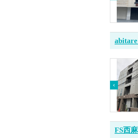
abita
FS西