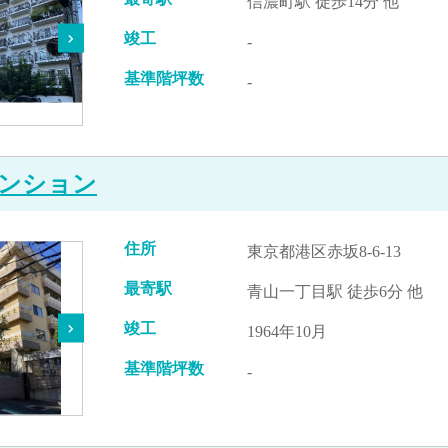
信濃町駅 徒歩14分 他
竣工
-
基準階坪数
-
ンション
住所
東京都港区赤坂8-6-13
最寄駅
青山一丁目駅 徒歩6分 他
竣工
1964年10月
基準階坪数
-