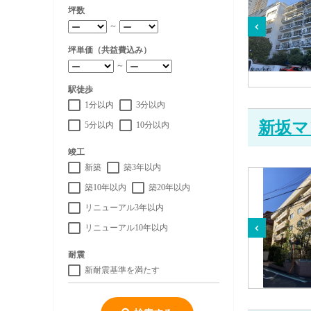
坪数
～
坪単価（共益費込み）
～
駅徒歩
1分以内
3分以内
新坂マ
5分以内
10分以内
竣工
新築
築3年以内
築10年以内
築20年以内
リニューアル3年以内
リニューアル10年以内
耐震
新耐震基準を満たす