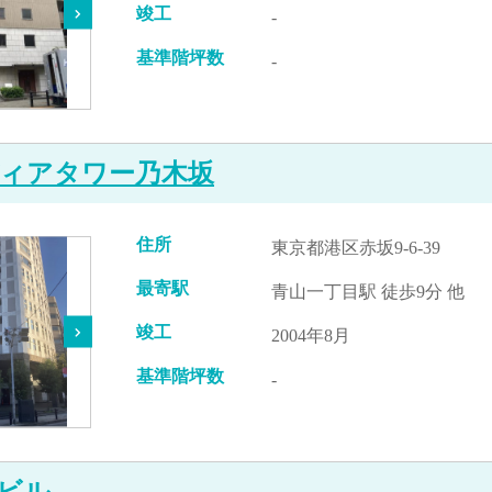
竣工
-
基準階坪数
-
ィアタワー乃木坂
住所
東京都港区赤坂9-6-39
最寄駅
青山一丁目駅 徒歩9分 他
竣工
2004年8月
基準階坪数
-
ビル