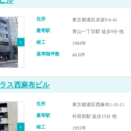
住所
東京都港区赤坂9-6-41
最寄駅
青山一丁目駅 徒歩9分 他
竣工
1984年
基準階坪数
40.6坪
ラス西麻布ビル
住所
東京都港区西麻布1-10-11
最寄駅
外苑前駅 徒歩15分 他
竣工
1991年