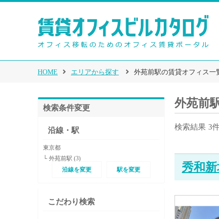
HOME
エリアから探す
外苑前駅の賃貸オフィス一
外苑前
検索条件変更
検索結果
3
沿線・駅
東京都
└ 外苑前駅 (3)
秀和新
沿線を変更
駅を変更
こだわり検索