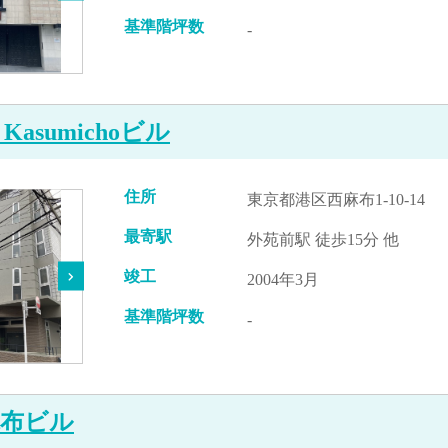
基準階坪数
-
re Kasumichoビル
住所
東京都港区西麻布1-10-14
最寄駅
外苑前駅 徒歩15分 他
竣工
2004年3月
基準階坪数
-
麻布ビル