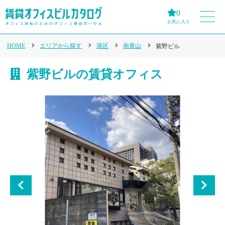
0
お気に入り
HOME
エリアから探す
港区
南青山
紫野ビル
紫野ビルの賃貸オフィス