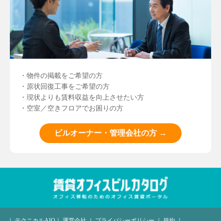
・物件の掲載をご希望の方
・原状回復工事をご希望の方
・現状よりも賃料収益を向上させたい方
・空室／空きフロアでお困りの方
ビルオーナー・管理会社の方 →
｜
テクニカルAIO
｜
運営会社
｜
プライバシーポリシー
｜
規約
｜