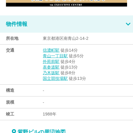
物件情報
所在地
東京都港区南青山2-14-2
交通
徒歩14分
信濃町駅
徒歩5分
青山一丁目駅
徒歩4分
外苑前駅
徒歩13分
表参道駅
徒歩8分
乃木坂駅
徒歩13分
国立競技場駅
構造
-
規模
-
竣工
1988年
紫野ビルの周辺地図