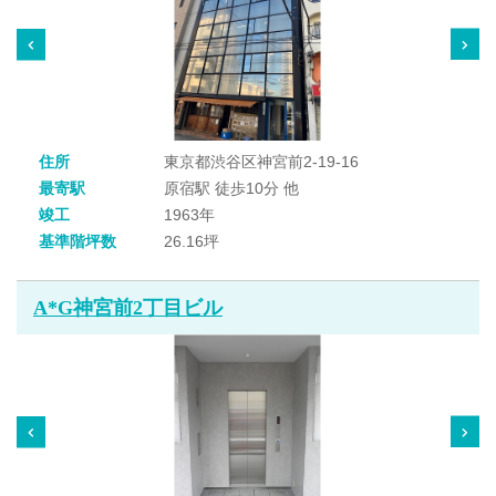
住所
東京都渋谷区神宮前2-19-16
最寄駅
原宿駅 徒歩10分 他
竣工
1963年
基準階坪数
26.16坪
A*G神宮前2丁目ビル