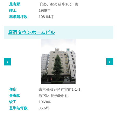
最寄駅
千駄ケ谷駅 徒歩10分 他
竣工
1989年
基準階坪数
108.84坪
原宿タウンホームビル
住所
東京都渋谷区神宮前1-1-1
最寄駅
原宿駅 徒歩8分 他
竣工
1969年
基準階坪数
35.6坪