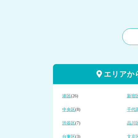
エリアか
港区
(26)
新宿
中央区
(8)
千代
渋谷区
(7)
品川
台東区
(3)
文京