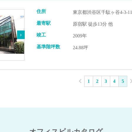
住所
東京都渋谷区千駄ヶ谷4-3-1
最寄駅
原宿駅 徒歩13分 他
竣工
2009年
基準階坪数
24.88坪
1
2
3
4
5
オフィスビルカタログ