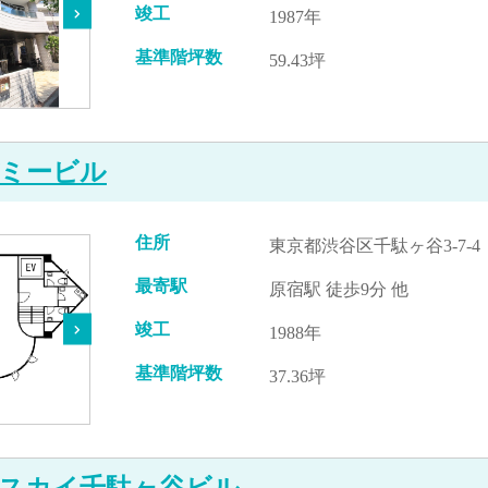
竣工
1987年
基準階坪数
59.43坪
ミービル
住所
東京都渋谷区千駄ヶ谷3-7-4
最寄駅
原宿駅 徒歩9分 他
竣工
1988年
基準階坪数
37.36坪
スカイ千駄ヶ谷ビル