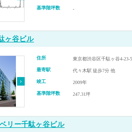
基準階坪数
-
千駄ヶ谷ビル
住所
東京都渋谷区千駄ヶ谷4-23-
最寄駅
代々木駅 徒歩7分 他
竣工
2009年
基準階坪数
247.31坪
ベリー千駄ヶ谷ビル