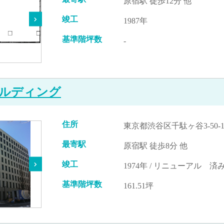
原宿駅 徒歩12分 他
竣工
1987年
基準階坪数
-
ルディング
住所
東京都渋谷区千駄ヶ谷3-50-1
最寄駅
原宿駅 徒歩8分 他
竣工
1974年 / リニューアル 済み
基準階坪数
161.51坪