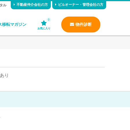
不動産仲介会社の方
ビルオーナー・管理会社の方
タル
0
ス移転マガジン
物件診断
お気に入り
あり
7