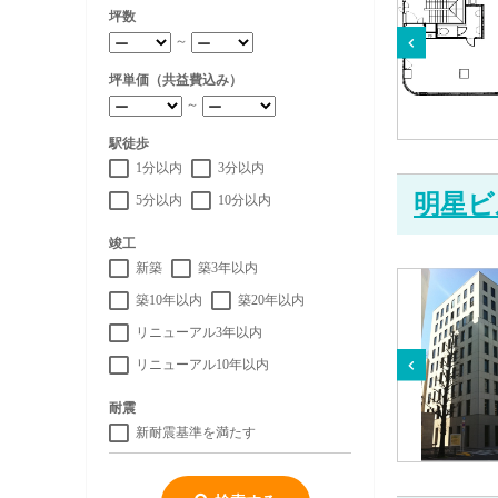
坪数
～
坪単価（共益費込み）
～
駅徒歩
1分以内
3分以内
明星ビ
5分以内
10分以内
竣工
新築
築3年以内
築10年以内
築20年以内
リニューアル3年以内
リニューアル10年以内
耐震
新耐震基準を満たす