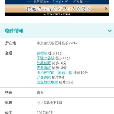
物件情報
所在地
東京都渋谷区神宮前2-26-5
交通
徒歩11分
原宿駅
徒歩11分
千駄ケ谷駅
徒歩10分
外苑前駅
徒歩13分
表参道駅
徒歩10分
明治神宮前〈原宿〉駅
徒歩9分
北参道駅
徒歩11分
国立競技場駅
構造
鉄骨
規模
地上3階地下1階
竣工
2017年9月