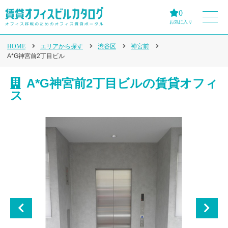
0
お気に入り
HOME
エリアから探す
渋谷区
神宮前
A*G神宮前2丁目ビル
A*G神宮前2丁目ビルの賃貸オフィ
ス