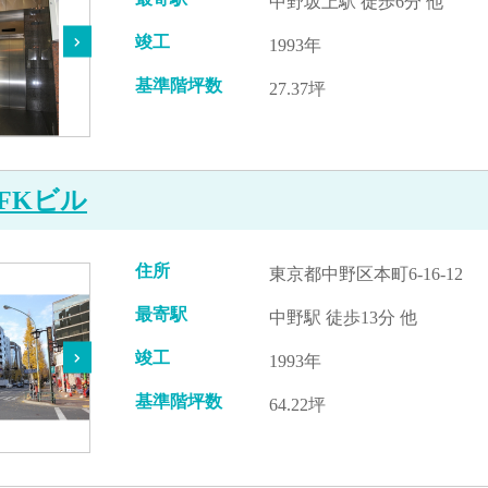
中野坂上駅 徒歩6分 他
竣工
1993年
基準階坪数
27.37坪
FKビル
住所
東京都中野区本町6-16-12
最寄駅
中野駅 徒歩13分 他
竣工
1993年
基準階坪数
64.22坪