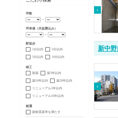
こだわり検索
坪数
～
坪単価（共益費込み）
～
駅徒歩
新中野
1分以内
3分以内
5分以内
10分以内
竣工
新築
築3年以内
築10年以内
築20年以内
リニューアル3年以内
リニューアル10年以内
耐震
新耐震基準を満たす