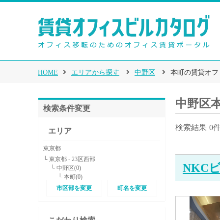
HOME
エリアから探す
中野区
本町の賃貸オフ
中野区
検索条件変更
検索結果
0
エリア
東京都
└ 東京都 - 23区西部
NKC
└ 中野区(0)
└ 本町(0)
市区部を変更
町名を変更