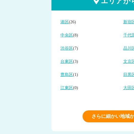
エリアか
港区
(26)
新宿
中央区
(8)
千代
渋谷区
(7)
品川
台東区
(3)
文京
豊島区
(1)
目黒
江東区
(0)
大田
さらに細かい地域か