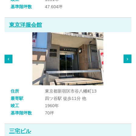
基準階坪数
47.604坪
東京洋服会館
住所
東京都新宿区市谷八幡町13
最寄駅
四ツ谷駅 徒歩11分 他
竣工
1960年
基準階坪数
70坪
三宅ビル