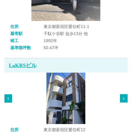
住所
東京都新宿区愛住町11-1
最寄駅
千駄ケ谷駅 徒歩13分 他
竣工
1992年
基準階坪数
50.47坪
LaKRSビル
住所
東京都新宿区愛住町12