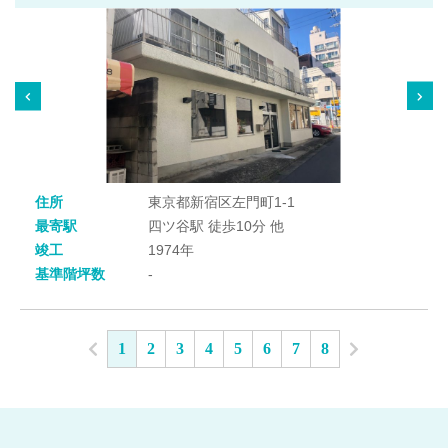
住所
東京都新宿区左門町1-1
最寄駅
四ツ谷駅 徒歩10分 他
竣工
1974年
基準階坪数
-
1
2
3
4
5
6
7
8