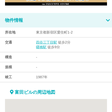
物件情報
所在地
東京都新宿区愛住町1-2
交通
徒歩2分
四谷三丁目駅
徒歩9分
曙橋駅
構造
-
規模
-
竣工
1987年
富田ビルの周辺地図