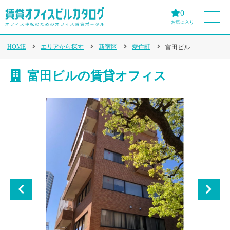
0
お気に入り
HOME
エリアから探す
新宿区
愛住町
富田ビル
富田ビルの賃貸オフィス