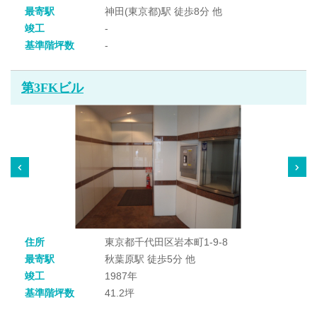
最寄駅
神田(東京都)駅 徒歩8分 他
竣工
-
基準階坪数
-
第3FKビル
住所
東京都千代田区岩本町1-9-8
最寄駅
秋葉原駅 徒歩5分 他
竣工
1987年
基準階坪数
41.2坪