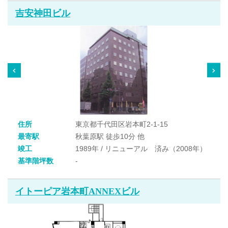
吉安神田ビル
住所
東京都千代田区岩本町2-1-15
最寄駅
秋葉原駅 徒歩10分 他
竣工
1989年 / リニューアル 済み（2008年）
基準階坪数
-
イトーピア岩本町ANNEXビル