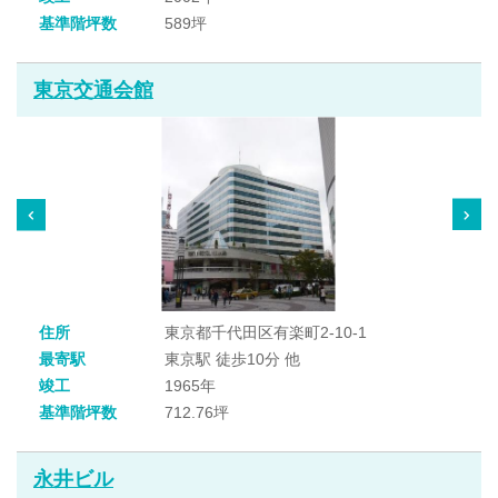
基準階坪数
589坪
東京交通会館
住所
東京都千代田区有楽町2-10-1
最寄駅
東京駅 徒歩10分 他
竣工
1965年
基準階坪数
712.76坪
永井ビル