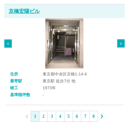
京橋宏陽ビル
住所
東京都中央区京橋1-14-6
最寄駅
東京駅 徒歩7分 他
竣工
1973年
基準階坪数
-
1
2
3
4
5
6
7
8