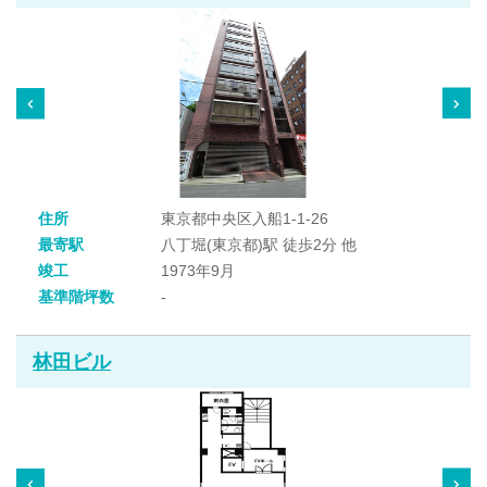
住所
東京都中央区入船1-1-26
最寄駅
八丁堀(東京都)駅 徒歩2分 他
竣工
1973年9月
基準階坪数
-
林田ビル