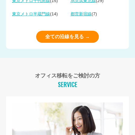
(15)
(29)
東京メトロ千代田線
JR京浜東北線
(14)
(7)
東京メトロ半蔵門線
都営新宿線
全ての沿線を見る →
オフィス移転をご検討の方
SERVICE