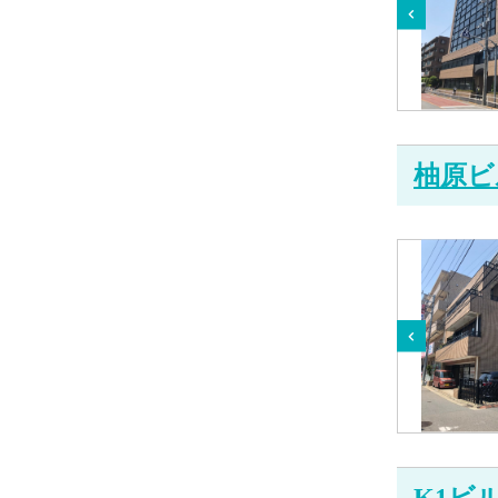
柚原ヒ
K1ビ