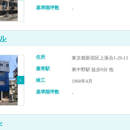
基準階坪数
-
ビル
住所
東京都新宿区上落合1-29-13
最寄駅
東中野駅 徒歩9分 他
竣工
1968年4月
基準階坪数
-
ル