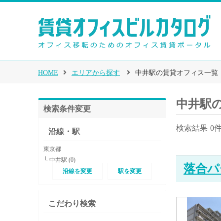
HOME
エリアから探す
中井駅の賃貸オフィス一覧
中井駅
検索条件変更
検索結果
0
沿線・駅
東京都
└ 中井駅 (0)
落合パ
沿線を変更
駅を変更
こだわり検索