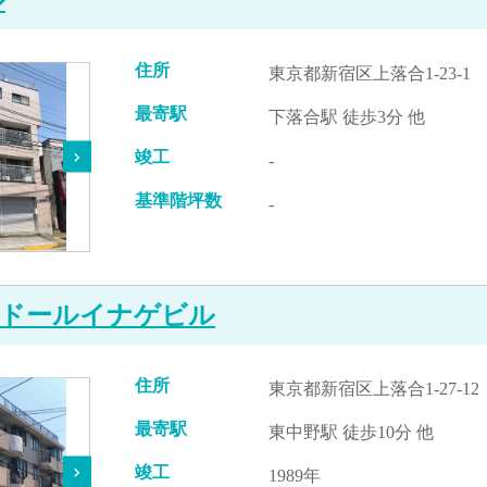
住所
東京都新宿区上落合1-23-1
最寄駅
下落合駅 徒歩3分 他
竣工
-
基準階坪数
-
ドールイナゲビル
住所
東京都新宿区上落合1-27-12
最寄駅
東中野駅 徒歩10分 他
竣工
1989年