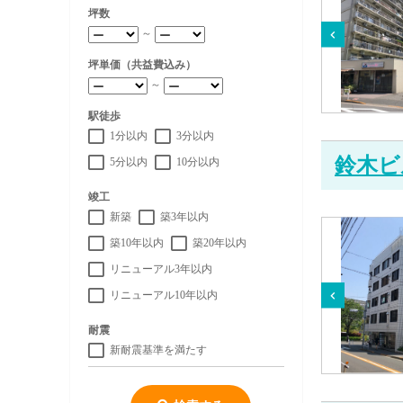
坪数
～
坪単価（共益費込み）
～
駅徒歩
1分以内
3分以内
鈴木ビ
5分以内
10分以内
竣工
新築
築3年以内
築10年以内
築20年以内
リニューアル3年以内
リニューアル10年以内
耐震
新耐震基準を満たす