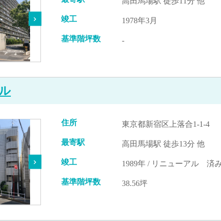
高田馬場駅 徒歩11分 他
竣工
1978年3月
基準階坪数
-
ル
住所
東京都新宿区上落合1-1-4
最寄駅
高田馬場駅 徒歩13分 他
竣工
1989年 / リニューアル 済み
基準階坪数
38.56坪