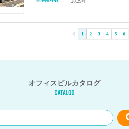
基準階坪数
20.29坪
1
2
3
4
5
6
オフィスビルカタログ
CATALOG