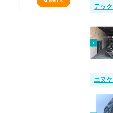
検索する
テック
エヌケ