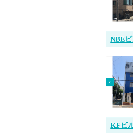
NBE
KFビ