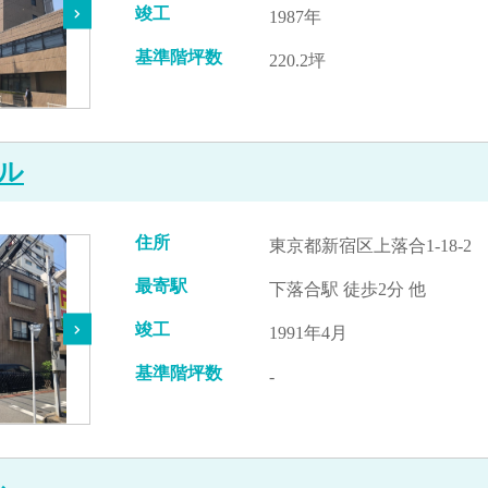
竣工
1987年
基準階坪数
220.2坪
゙ル
住所
東京都新宿区上落合1-18-2
最寄駅
下落合駅 徒歩2分 他
竣工
1991年4月
基準階坪数
-
ル