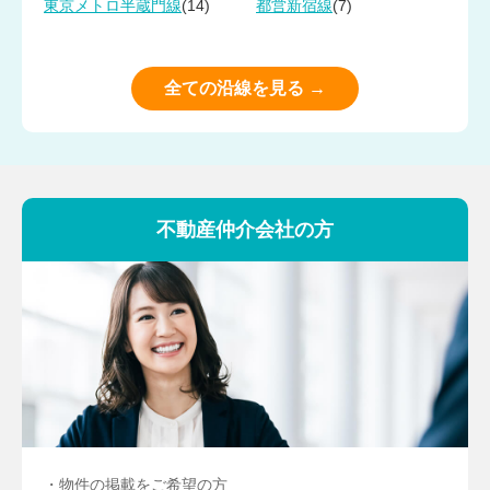
(14)
(7)
東京メトロ半蔵門線
都営新宿線
全ての沿線を見る →
不動産仲介会社の方
・物件の掲載をご希望の方