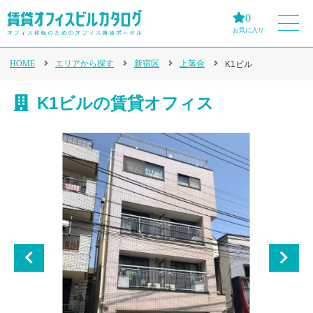
0
お気に入り
HOME
エリアから探す
新宿区
上落合
K1ビル
K1ビルの賃貸オフィス