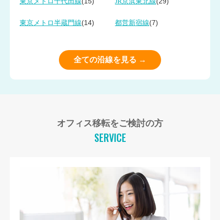
(15)
(29)
東京メトロ千代田線
JR京浜東北線
(14)
(7)
東京メトロ半蔵門線
都営新宿線
全ての沿線を見る →
オフィス移転をご検討の方
SERVICE