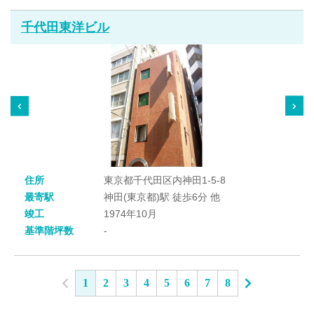
千代田東洋ビル
住所
東京都千代田区内神田1-5-8
最寄駅
神田(東京都)駅 徒歩6分 他
竣工
1974年10月
基準階坪数
-
1
2
3
4
5
6
7
8