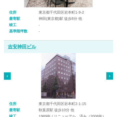
住所
東京都千代田区岩本町1-9-2
最寄駅
神田(東京都)駅 徒歩8分 他
竣工
-
基準階坪数
-
吉安神田ビル
住所
東京都千代田区岩本町2-1-15
最寄駅
秋葉原駅 徒歩10分 他
竣工
1989年 / リニューアル 済み（2008年）