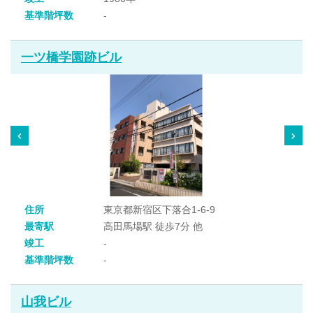
基準階坪数
-
一ツ橋学園跡ビル
住所
東京都新宿区下落合1-6-9
最寄駅
高田馬場駅 徒歩7分 他
竣工
-
基準階坪数
-
山我ビル