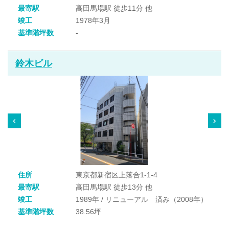
最寄駅
高田馬場駅 徒歩11分 他
竣工
1978年3月
基準階坪数
-
鈴木ビル
住所
東京都新宿区上落合1-1-4
最寄駅
高田馬場駅 徒歩13分 他
竣工
1989年 / リニューアル 済み（2008年）
基準階坪数
38.56坪