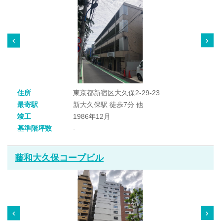
住所
東京都新宿区大久保2-29-23
最寄駅
新大久保駅 徒歩7分 他
竣工
1986年12月
基準階坪数
-
藤和大久保コープビル