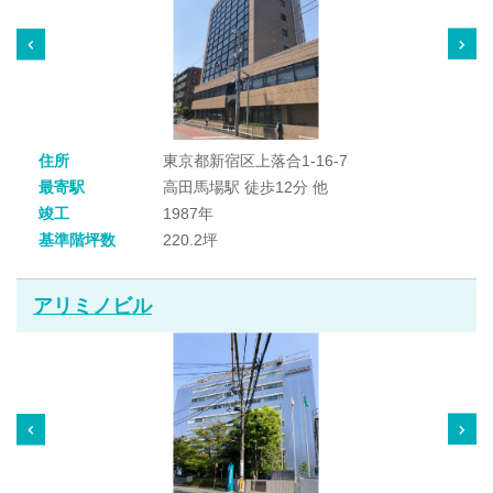
住所
東京都新宿区上落合1-16-7
最寄駅
高田馬場駅 徒歩12分 他
竣工
1987年
基準階坪数
220.2坪
アリミノビル