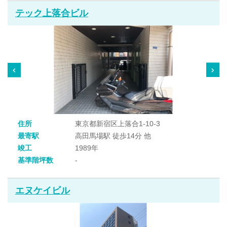
テック上落合ビル
住所
東京都新宿区上落合1-10-3
最寄駅
高田馬場駅 徒歩14分 他
竣工
1989年
基準階坪数
-
エヌケイビル