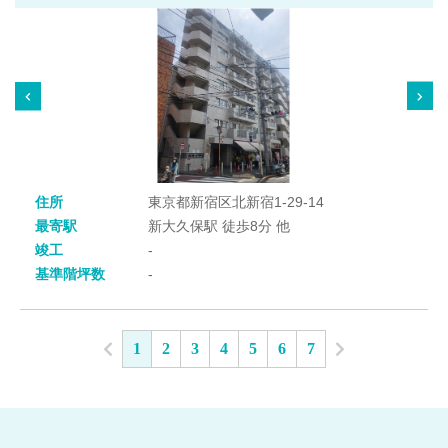
住所
東京都新宿区北新宿1-29-14
最寄駅
新大久保駅 徒歩8分 他
竣工
-
基準階坪数
-
1
2
3
4
5
6
7