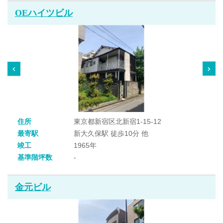
OEハイツビル
住所
東京都新宿区北新宿1-15-12
最寄駅
新大久保駅 徒歩10分 他
竣工
1965年
基準階坪数
-
金元ビル