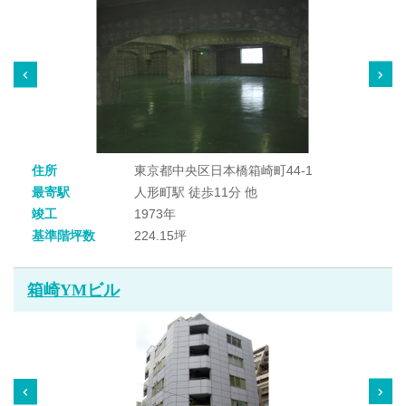
住所
東京都中央区日本橋箱崎町44-1
最寄駅
人形町駅 徒歩11分 他
竣工
1973年
基準階坪数
224.15坪
箱崎YMビル