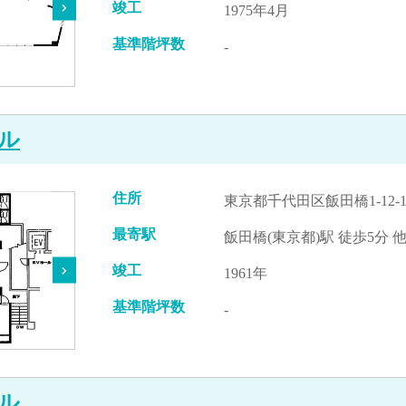
竣工
1975年4月
基準階坪数
-
ル
住所
東京都千代田区飯田橋1-12-1
最寄駅
飯田橋(東京都)駅 徒歩5分 
竣工
1961年
基準階坪数
-
ル