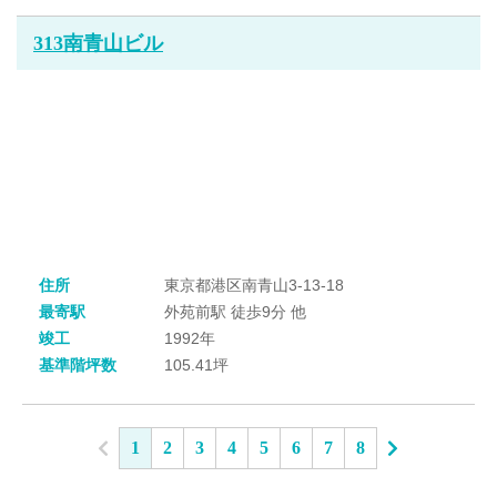
313南青山ビル
住所
東京都港区南青山3-13-18
最寄駅
外苑前駅 徒歩9分 他
竣工
1992年
基準階坪数
105.41坪
1
2
3
4
5
6
7
8