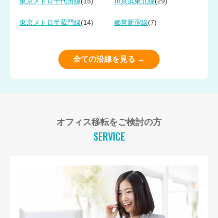
(15)
(29)
東京メトロ千代田線
JR京浜東北線
(14)
(7)
東京メトロ半蔵門線
都営新宿線
全ての沿線を見る →
オフィス移転をご検討の方
SERVICE