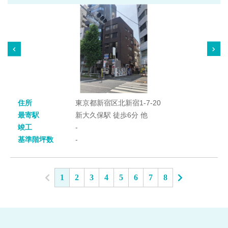
住所
東京都新宿区北新宿1-7-20
最寄駅
新大久保駅 徒歩6分 他
竣工
-
基準階坪数
-
1
2
3
4
5
6
7
8