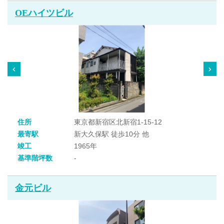
OEハイツビル
住所
東京都新宿区北新宿1-15-12
最寄駅
新大久保駅 徒歩10分 他
竣工
1965年
基準階坪数
-
金元ビル