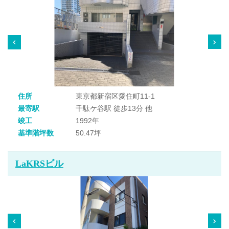
住所
東京都新宿区愛住町11-1
最寄駅
千駄ケ谷駅 徒歩13分 他
竣工
1992年
基準階坪数
50.47坪
LaKRSビル