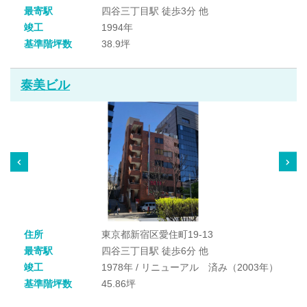
最寄駅
四谷三丁目駅 徒歩3分 他
竣工
1994年
基準階坪数
38.9坪
泰美ビル
住所
東京都新宿区愛住町19-13
最寄駅
四谷三丁目駅 徒歩6分 他
竣工
1978年 / リニューアル 済み（2003年）
基準階坪数
45.86坪