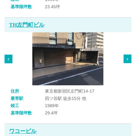
基準階坪数
23.45坪
TH左門町ビル
住所
東京都新宿区左門町14-17
最寄駅
四ツ谷駅 徒歩15分 他
竣工
1988年
基準階坪数
29.4坪
ワコービル