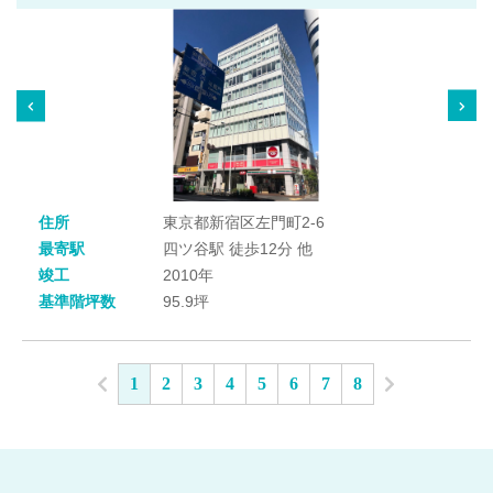
住所
東京都新宿区左門町2-6
最寄駅
四ツ谷駅 徒歩12分 他
竣工
2010年
基準階坪数
95.9坪
1
2
3
4
5
6
7
8