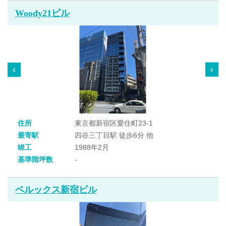
Woody21ビル
住所
東京都新宿区愛住町23-1
最寄駅
四谷三丁目駅 徒歩6分 他
竣工
1988年2月
基準階坪数
-
ベルックス新宿ビル