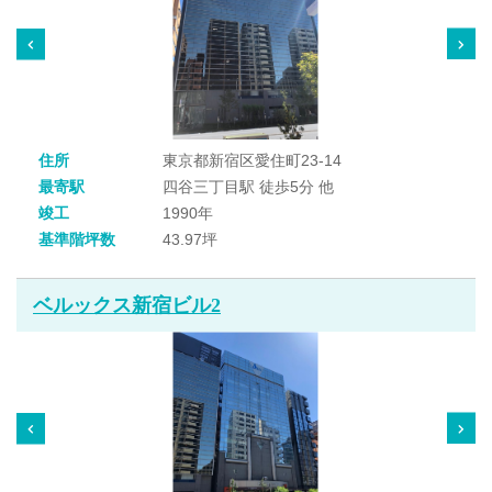
住所
東京都新宿区愛住町23-14
最寄駅
四谷三丁目駅 徒歩5分 他
竣工
1990年
基準階坪数
43.97坪
ベルックス新宿ビル2