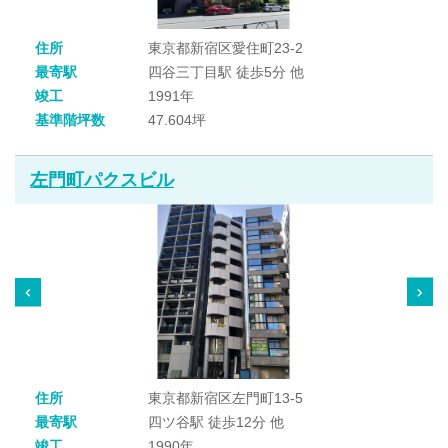
住所
東京都新宿区愛住町23-2
最寄駅
四谷三丁目駅 徒歩5分 他
竣工
1991年
基準階坪数
47.604坪
左門町パクスビル
住所
東京都新宿区左門町13-5
最寄駅
四ツ谷駅 徒歩12分 他
竣工
1990年