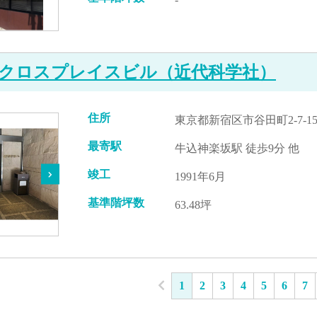
クロスプレイスビル（近代科学社）
住所
東京都新宿区市谷田町2-7-1
最寄駅
牛込神楽坂駅 徒歩9分 他
竣工
1991年6月
基準階坪数
63.48坪
1
2
3
4
5
6
7