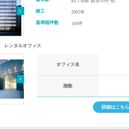
四ツ谷駅 徒歩10分 他
竣工
2005年
基準階坪数
100坪
町 レンタルオフィス
オフィス名
階数
詳細はこち