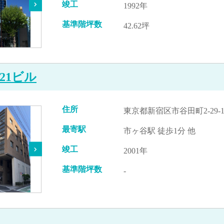
竣工
1992年
基準階坪数
42.62坪
21ビル
住所
東京都新宿区市谷田町2-29-
最寄駅
市ヶ谷駅 徒歩1分 他
竣工
2001年
基準階坪数
-