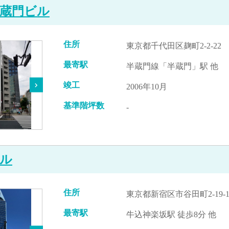
半蔵門ビル
住所
東京都千代田区麹町2-2-22
最寄駅
半蔵門線「半蔵門」駅 他
竣工
2006年10月
基準階坪数
-
ビル
住所
東京都新宿区市谷田町2-19-
最寄駅
牛込神楽坂駅 徒歩8分 他