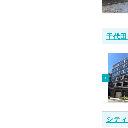
千代田
シティ