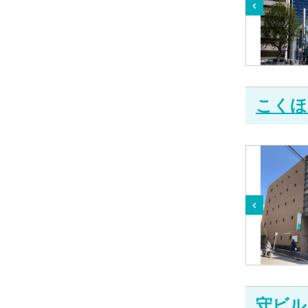
こくほ
守ビル