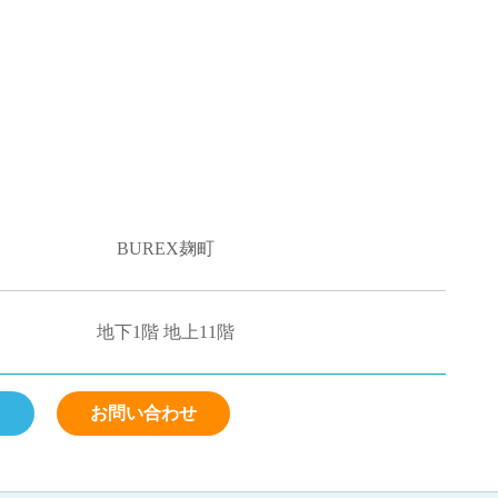
BUREX麹町
地下1階 地上11階
ら
お問い合わせ