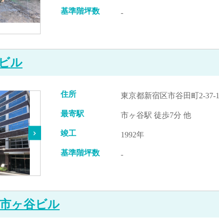
基準階坪数
-
ビル
住所
東京都新宿区市谷田町2-37-
最寄駅
市ヶ谷駅 徒歩7分 他
竣工
1992年
基準階坪数
-
市ヶ谷ビル