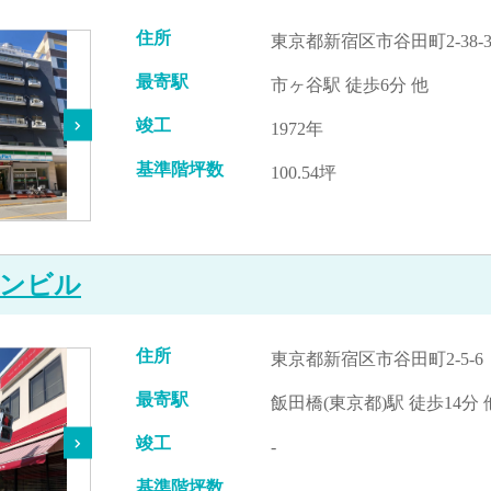
住所
東京都新宿区市谷田町2-38-
最寄駅
市ヶ谷駅 徒歩6分 他
竣工
1972年
基準階坪数
100.54坪
ンビル
住所
東京都新宿区市谷田町2-5-6
最寄駅
飯田橋(東京都)駅 徒歩14分 
竣工
-
基準階坪数
-