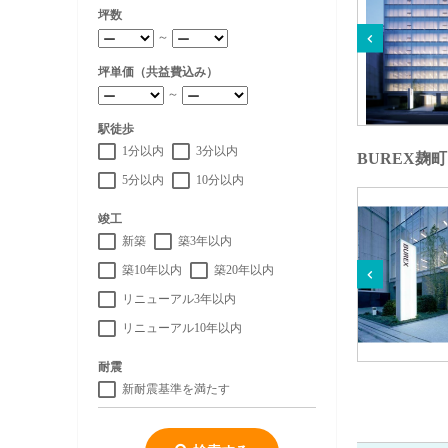
坪数
～
坪単価（共益費込み）
～
駅徒歩
1分以内
3分以内
BUREX麹
5分以内
10分以内
竣工
新築
築3年以内
築10年以内
築20年以内
リニューアル3年以内
リニューアル10年以内
耐震
新耐震基準を満たす