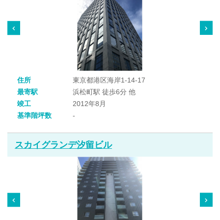
住所
東京都港区海岸1-14-17
最寄駅
浜松町駅 徒歩6分 他
竣工
2012年8月
基準階坪数
-
スカイグランデ汐留ビル