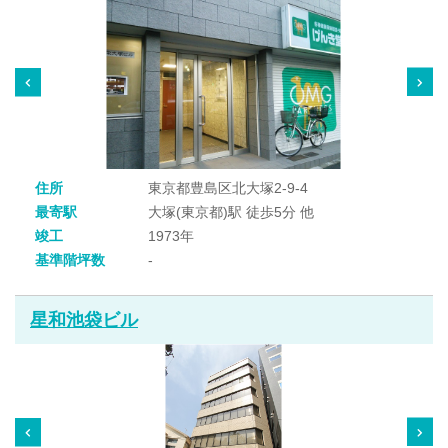
住所
東京都豊島区北大塚2-9-4
最寄駅
大塚(東京都)駅 徒歩5分 他
竣工
1973年
基準階坪数
-
星和池袋ビル